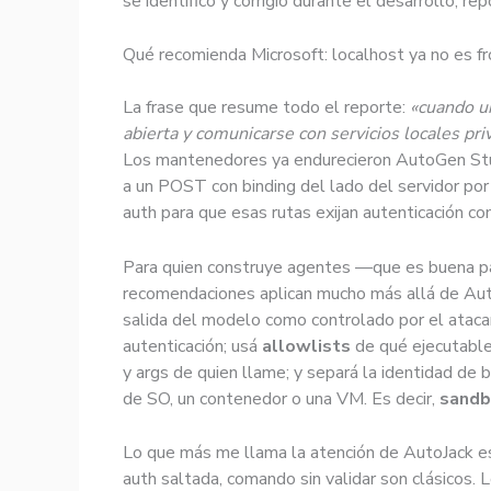
se identificó y corrigió durante el desarrollo, r
Qué recomienda Microsoft: localhost ya no es fr
La frase que resume todo el reporte:
«cuando u
abierta y comunicarse con servicios locales pri
Los mantenedores ya endurecieron AutoGen Stu
a un POST con binding del lado del servidor por
auth para que esas rutas exijan autenticación co
Para quien construye agentes —que es buena p
recomendaciones aplican mucho más allá de Aut
salida del modelo como controlado por el atac
autenticación; usá
allowlists
de qué ejecutable
y args de quien llame; y separá la identidad de
de SO, un contenedor o una VM. Es decir,
sandb
Lo que más me llama la atención de AutoJack es 
auth saltada, comando sin validar son clásicos.