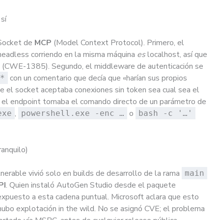
sí
bSocket de
MCP
(Model Context Protocol). Primero, el
headless corriendo en la misma máquina
es
localhost, así que
en (CWE-1385). Segundo, el middleware de autenticación se
con un comentario que decía que «harían sus propios
*
 el socket aceptaba conexiones sin token sea cual sea el
 el endpoint tomaba el comando directo de un parámetro de
,
o
exe
powershell.exe -enc …
bash -c '…'
anquilo)
ulnerable vivió solo en builds de desarrollo de la rama
main
PI
. Quien instaló AutoGen Studio desde el paquete
 expuesto a esta cadena puntual. Microsoft aclara que esto
 hubo explotación in the wild. No se asignó CVE; el problema