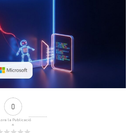
0
lora la Publicació
n