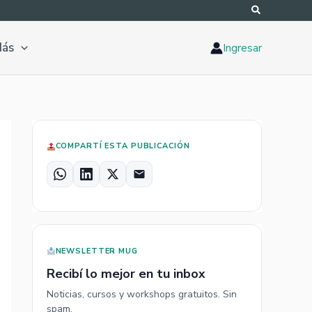
ás
Ingresar
COMPARTÍ ESTA PUBLICACIÓN
W
L
X
E
h
i
m
a
n
a
t
k
i
s
e
l
NEWSLETTER MUG
A
d
Recibí lo mejor en tu inbox
p
I
Noticias, cursos y workshops gratuitos. Sin
p
n
spam.