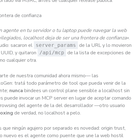
eportado vía MSRC, antes de cualquier release pública.
ontera de confianza
n agente en tu servidor o tu laptop puede navegar la web
vilegiados, localhost deja de ser una frontera de confianza»
.
dio: sacaron el
de la URL y lo movieron
server_params
 UUID, y quitaron
de la lista de excepciones de
/api/mcp
mo cualquier otra.
arte de nuestra comunidad ahora mismo— las
oGen: tratá todo parámetro de tool que pueda venir de la
ante;
nunca
bindees un control plane sensible a localhost sin
s puede invocar un MCP server en lugar de aceptar comando
 browsing del agente de la del desarrollador —otro usuario
oxing
de verdad, no localhost a pelo.
que ningún agujero por separado es novedad: origin trust,
 Lo nuevo es el agente como puente que une la web hostil