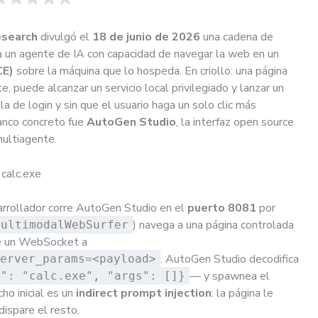
esearch
divulgó el
18 de junio de 2026
una cadena de
a un agente de IA con capacidad de navegar la web en un
CE)
sobre la máquina que lo hospeda. En criollo: una página
e, puede alcanzar un servicio local privilegiado y lanzar un
a de login y sin que el usuario haga un solo clic más
lanco concreto fue
AutoGen Studio
, la interfaz open source
multiagente.
 calc.exe
arrollador corre AutoGen Studio en el
puerto 8081
por
) navega a una página controlada
MultimodalWebSurfer
bre un WebSocket a
. AutoGen Studio decodifica
erver_params=<payload>
— y spawnea el
d": "calc.exe", "args": []}
ho inicial es un
indirect prompt injection
: la página le
dispare el resto.