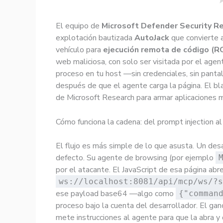
El equipo de
Microsoft Defender Security R
explotación bautizada
AutoJack
que convierte 
vehículo para
ejecución remota de código (R
web maliciosa, con solo ser visitada por el agent
proceso en tu host —sin credenciales, sin pantall
después de que el agente carga la página. El b
de Microsoft Research para armar aplicaciones 
Cómo funciona la cadena: del prompt injection al
El flujo es más simple de lo que asusta. Un des
defecto. Su agente de browsing (por ejemplo
por el atacante. El JavaScript de esa página a
ws://localhost:8081/api/mcp/ws/?s
ese payload base64 —algo como
{"comman
proceso bajo la cuenta del desarrollador. El ganc
mete instrucciones al agente para que la abra y 