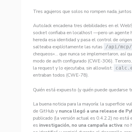
Tres agujeros que solos no rompen nada, juntos 
AutoJack encadena tres debilidades en el We
socket confiaba en localhost —pero un agente 
hereda esa identidad y pasa el control de orig
salteaba explícitamente las rutas
/api/mcp/
chequeos»… que nunca se implementaron, así que
modo de auth configurado (CWE-306). Tercero,
la request y lo ejecutaba, sin allowlist:
calc.
entraban todos (CWE-78).
Quién está expuesto (y quién puede quedarse tr
La buena noticia para la mayoría: la superficie v
de GitHub y
nunca llegó a una release de Py
publicado (la versión actual es 0.4.2.2) no está
es
investigación, no una campaña activa
: no