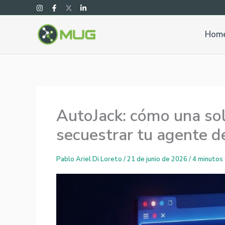
Ir
al
contenido
Hom
AutoJack: cómo una so
secuestrar tu agente de
Pablo Ariel Di Loreto
/
21 de junio de 2026
/
4 minutos 