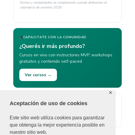
Fechas y modalidades se completarán cuando definamos el
calendario de eventos 2026.
CAPACITATE CON LA COMUNIDAD
¿Querés ir más profundo?
Cursos en vivo con instructores MVP, workshops
gratuitos y contenido self-paced.
Ver cursos →
✕
Aceptación de uso de cookies
ÚLTIMOS COMENTARIOS
No se pudieron cargar comentarios.
Este sitio web utiliza cookies para garantizar
que obtenga la mejor experiencia posible en
nuestro sitio web.