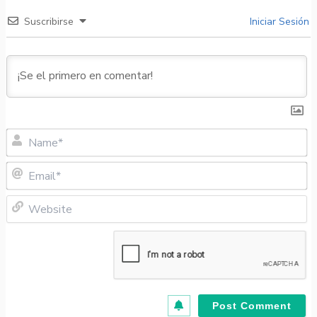
Suscribirse
Iniciar Sesión
N
Em
W