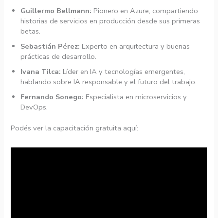
Guillermo Bellmann:
Pionero en Azure, compartiendo
historias de servicios en producción desde sus primeras
betas.
Sebastián Pérez:
Experto en arquitectura y buenas
prácticas de desarrollo.
Ivana Tilca:
Líder en IA y tecnologías emergentes,
hablando sobre IA responsable y el futuro del trabajo.
Fernando Sonego:
Especialista en microservicios y
DevOps.
Podés ver la capacitación gratuita aquí: