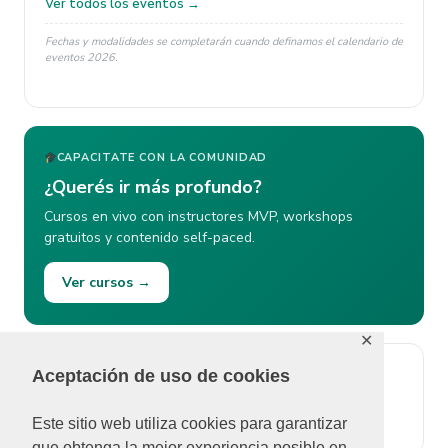
Ver todos los eventos →
Fechas y modalidades se completarán cuando definamos el calendario de
eventos 2026.
CAPACITATE CON LA COMUNIDAD
¿Querés ir más profundo?
Cursos en vivo con instructores MVP, workshops
gratuitos y contenido self-paced.
Ver cursos →
✕
Aceptación de uso de cookies
ÚLTIMOS COMENTARIOS
No se pudieron cargar comentarios.
Este sitio web utiliza cookies para garantizar
que obtenga la mejor experiencia posible en