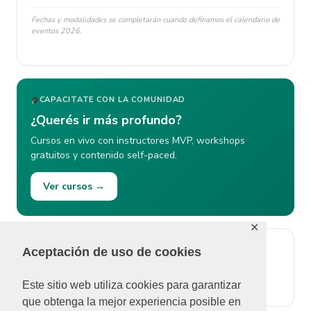
Fechas y modalidades se completarán cuando definamos el calendario de
eventos 2026.
CAPACITATE CON LA COMUNIDAD
¿Querés ir más profundo?
Cursos en vivo con instructores MVP, workshops
gratuitos y contenido self-paced.
Ver cursos →
✕
Aceptación de uso de cookies
ÚLTIMOS COMENTARIOS
No se pudieron cargar comentarios.
Este sitio web utiliza cookies para garantizar
que obtenga la mejor experiencia posible en