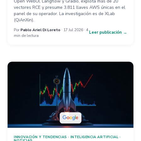
Open WebUI, Langflow y Gradio, explota más de 20
vectores RCE y presume 3.811 llaves AWS únicas en el
panel de su operador. La investigación es de XLab
(QiAnXin).
Por
Pablo Ariel Di Loreto
· 17 Jul 2026 · 4
Leer publicación →
min de lectura
INNOVACIÓN Y TENDENCIAS
·
INTELIGENCIA ARTIFICIAL
·
NOTICIAS