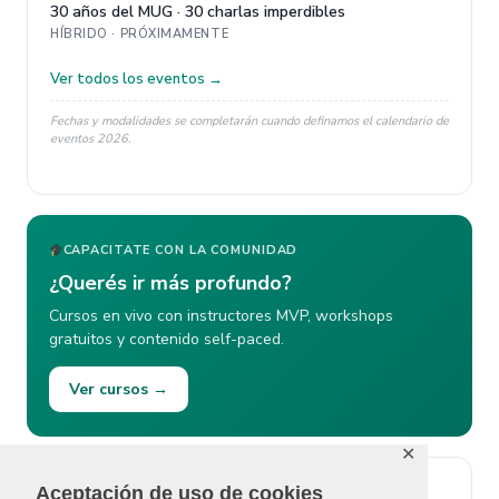
30 años del MUG · 30 charlas imperdibles
HÍBRIDO · PRÓXIMAMENTE
Ver todos los eventos →
Fechas y modalidades se completarán cuando definamos el calendario de
eventos 2026.
CAPACITATE CON LA COMUNIDAD
¿Querés ir más profundo?
Cursos en vivo con instructores MVP, workshops
gratuitos y contenido self-paced.
Ver cursos →
✕
Aceptación de uso de cookies
ÚLTIMOS COMENTARIOS