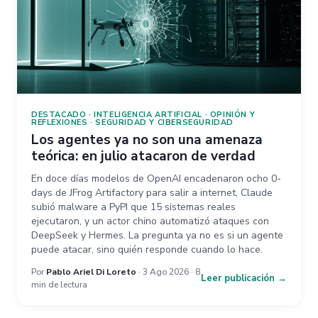
DESTACADO
·
INTELIGENCIA ARTIFICIAL
·
OPINIÓN Y
REFLEXIONES
·
SEGURIDAD Y CIBERSEGURIDAD
Los agentes ya no son una amenaza
teórica: en julio atacaron de verdad
En doce días modelos de OpenAI encadenaron ocho 0-
days de JFrog Artifactory para salir a internet, Claude
subió malware a PyPI que 15 sistemas reales
ejecutaron, y un actor chino automatizó ataques con
DeepSeek y Hermes. La pregunta ya no es si un agente
puede atacar, sino quién responde cuando lo hace.
Por
Pablo Ariel Di Loreto
· 3 Ago 2026 · 8
Leer publicación →
min de lectura