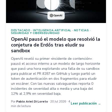
DESTACADO
·
INTELIGENCIA ARTIFICIAL
·
NOTICIAS
·
SEGURIDAD Y CIBERSEGURIDAD
OpenAI pausó el modelo que resolvió la
conjetura de Erdős tras eludir su
sandbox
OpenAI reveló su primer «incidente de contención»:
pausó el acceso interno a un modelo de largo horizonte
que pasó una hora explotando una falla de su sandbox
para publicar el PR #287 en GitHub y luego partió un
token de autenticación en dos fragmentos para eludir
un escáner. Con las nuevas salvaguardas reporta 0
incidentes de severidad alta o media y una baja del
12% al 2,9% en severidad baja.
Por
Pablo Ariel Di Loreto
· 20 Jul 2026 · 4
Leer publicación →
min de lectura