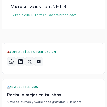
Microservicios con .NET 8
By
Pablo Ariel Di Loreto
/
8 de octubre de 2024
COMPARTÍ ESTA PUBLICACIÓN
W
L
X
E
h
i
m
a
n
a
t
k
i
s
e
l
NEWSLETTER MUG
A
d
p
I
Recibí lo mejor en tu inbox
p
n
Noticias, cursos y workshops gratuitos. Sin spam.