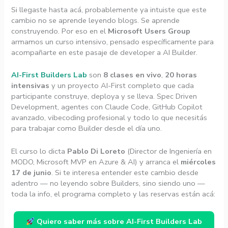
Si llegaste hasta acá, probablemente ya intuiste que este
cambio no se aprende leyendo blogs. Se aprende
construyendo. Por eso en el
Microsoft Users Group
armamos un curso intensivo, pensado específicamente para
acompañarte en este pasaje de developer a AI Builder.
AI-First Builders Lab
son
8 clases en vivo
,
20 horas
intensivas
y un proyecto AI-First completo que cada
participante construye, deploya y se lleva. Spec Driven
Development, agentes con Claude Code, GitHub Copilot
avanzado, vibecoding profesional y todo lo que necesitás
para trabajar como Builder desde el día uno.
El curso lo dicta
Pablo Di Loreto
(Director de Ingeniería en
MODO, Microsoft MVP en Azure & AI) y arranca el
miércoles
17 de junio
. Si te interesa entender este cambio desde
adentro — no leyendo sobre Builders, sino siendo uno —
toda la info, el programa completo y las reservas están acá:
Quiero saber más sobre AI-First Builders Lab