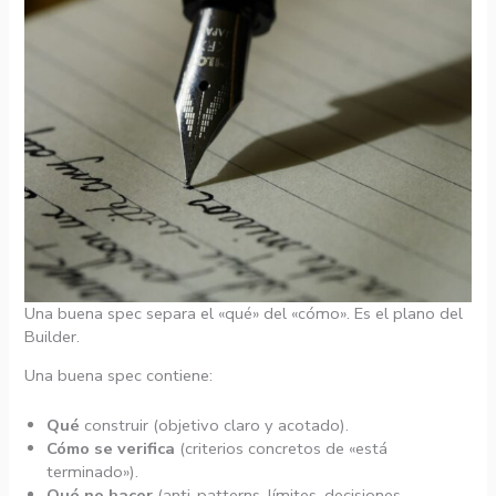
Una buena spec separa el «qué» del «cómo». Es el plano del
Builder.
Una buena spec contiene:
Qué
construir (objetivo claro y acotado).
Cómo se verifica
(criterios concretos de «está
terminado»).
Qué no hacer
(anti-patterns, límites, decisiones