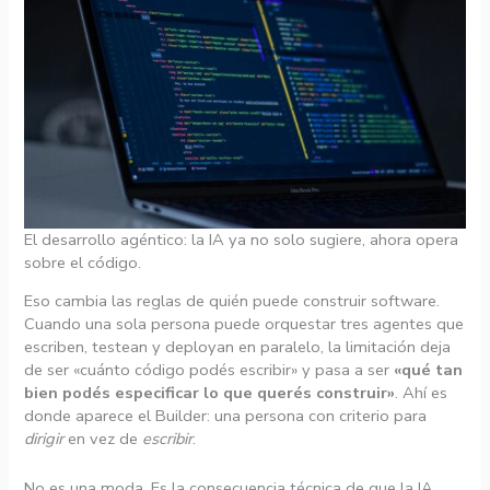
El desarrollo agéntico: la IA ya no solo sugiere, ahora opera
sobre el código.
Eso cambia las reglas de quién puede construir software.
Cuando una sola persona puede orquestar tres agentes que
escriben, testean y deployan en paralelo, la limitación deja
de ser «cuánto código podés escribir» y pasa a ser
«qué tan
bien podés especificar lo que querés construir»
. Ahí es
donde aparece el Builder: una persona con criterio para
dirigir
en vez de
escribir
.
No es una moda. Es la consecuencia técnica de que la IA