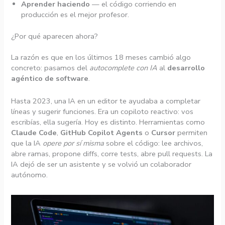
Aprender haciendo
— el código corriendo en
producción es el mejor profesor.
¿Por qué aparecen ahora?
La razón es que en los últimos 18 meses cambió algo
concreto: pasamos del
autocomplete con IA
al
desarrollo
agéntico de software
.
Hasta 2023, una IA en un editor te ayudaba a completar
líneas y sugerir funciones. Era un copiloto reactivo: vos
escribías, ella sugería. Hoy es distinto. Herramientas como
Claude Code
,
GitHub Copilot Agents
o
Cursor
permiten
que la IA
opere por sí misma
sobre el código: lee archivos,
abre ramas, propone diffs, corre tests, abre pull requests. La
IA dejó de ser un asistente y se volvió un colaborador
autónomo.