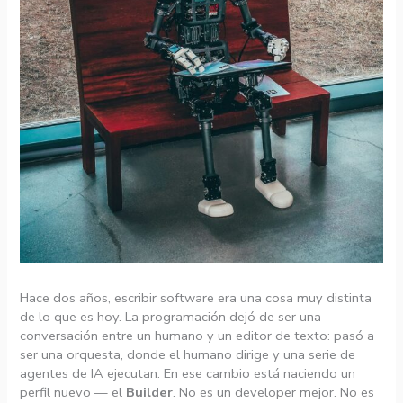
Hace dos años, escribir software era una cosa muy distinta
de lo que es hoy. La programación dejó de ser una
conversación entre un humano y un editor de texto: pasó a
ser una orquesta, donde el humano dirige y una serie de
agentes de IA ejecutan. En ese cambio está naciendo un
perfil nuevo — el
Builder
. No es un developer mejor. No es