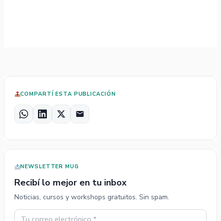
COMPARTÍ ESTA PUBLICACIÓN
W
L
X
E
h
i
m
a
n
a
t
k
i
s
e
l
NEWSLETTER MUG
A
d
p
I
Recibí lo mejor en tu inbox
p
n
Noticias, cursos y workshops gratuitos. Sin spam.