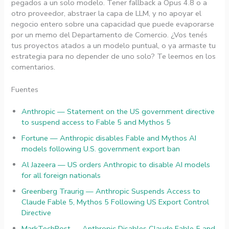
pegados a un solo modelo. Tener fallback a Opus 4.8 o a
otro proveedor, abstraer la capa de LLM, y no apoyar el
negocio entero sobre una capacidad que puede evaporarse
por un memo del Departamento de Comercio. ¿Vos tenés
tus proyectos atados a un modelo puntual, o ya armaste tu
estrategia para no depender de uno solo? Te leemos en los
comentarios.
Fuentes
Anthropic — Statement on the US government directive
to suspend access to Fable 5 and Mythos 5
Fortune — Anthropic disables Fable and Mythos AI
models following U.S. government export ban
Al Jazeera — US orders Anthropic to disable AI models
for all foreign nationals
Greenberg Traurig — Anthropic Suspends Access to
Claude Fable 5, Mythos 5 Following US Export Control
Directive
MarkTechPost — Anthropic Disables Claude Fable 5 and