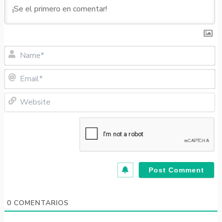
N
Em
W
0
COMENTARIOS