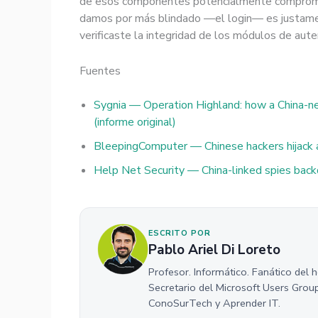
de esos componentes potencialmente comprometi
damos por más blindado —el login— es justament
verificaste la integridad de los módulos de aut
Fuentes
Sygnia — Operation Highland: how a China-ne
(informe original)
BleepingComputer — Chinese hackers hijack a
Help Net Security — China-linked spies backd
ESCRITO POR
Pablo Ariel Di Loreto
Profesor. Informático. Fanático del 
Secretario del Microsoft Users Grou
ConoSurTech y Aprender IT.