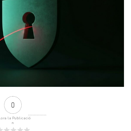
0
lora la Publicació
n