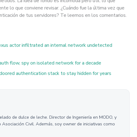
dos. La idea de fondo es incómoda pero útil: lo que
e lo que conviene revisar. ¿Cuándo fue la última vez que
enticación de tus servidores? Te leemos en los comentarios.
xus actor infiltrated an internal network undetected
uth flow, spy on isolated network for a decade
oored authentication stack to stay hidden for years
helado de dulce de leche. Director de Ingeniería en MODO, y
p Asociación Civil. Además, soy owner de iniciativas como