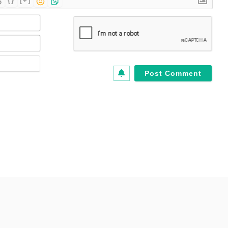
{}
[+]
Name*
Email*
Website