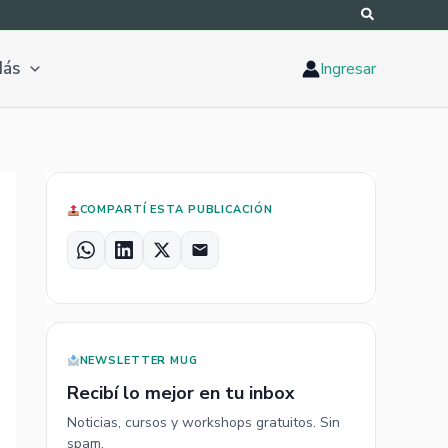
ás
Ingresar
COMPARTÍ ESTA PUBLICACIÓN
W
L
X
E
h
i
m
a
n
a
t
k
i
s
e
l
NEWSLETTER MUG
A
d
Recibí lo mejor en tu inbox
p
I
Noticias, cursos y workshops gratuitos. Sin
p
n
spam.