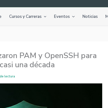
e
Cursos y Carreras
Eventos
Noticias
M
nizaron PAM y OpenSSH para
 casi una década
de lectura