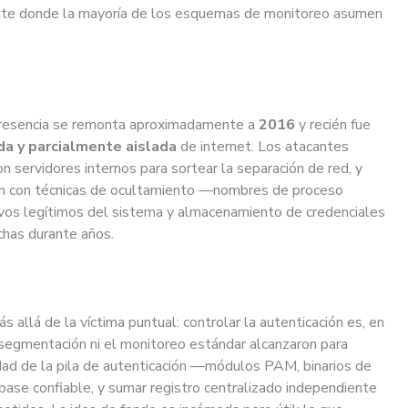
nte donde la mayoría de los esquemas de monitoreo asumen
 presencia se remonta aproximadamente a
2016
y recién fue
a y parcialmente aislada
de internet. Los atacantes
 servidores internos para sortear la separación de red, y
ión con técnicas de ocultamiento —nombres de proceso
hivos legítimos del sistema y almacenamiento de credenciales
chas durante años.
s allá de la víctima puntual: controlar la autenticación es, en
la segmentación ni el monitoreo estándar alcanzaron para
idad de la pila de autenticación —módulos PAM, binarios de
base confiable, y sumar registro centralizado independiente