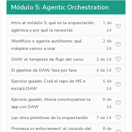
of
en
section
para
Spec
los
Developm
del
Módulo 5: Agentic Orchestration
15
este
Módulo
acceder
Driven
contenido
(SDD).
curso.
within
curso
4:
a
Developm
del
section
para
Spec
los
(SDD).
curso.
Lesson
Debe
Intro al módulo 5: qué es la orquestación
1 de
Módulo
acceder
Driven
contenido
1
inscribirse
agéntica y por qué la necesitás
14
4:
a
Developm
del
of
en
Spec
los
(SDD).
curso.
Lesson
Debe
14
este
Workflow o agente autónomo: qué
2 de
Driven
contenido
2
inscribirse
within
curso
máquina vamos a usar
14
Developm
del
of
en
section
para
(SDD).
curso.
Lesson
Debe
14
este
Módulo
acceder
DAW: el template de flujo del curso
3 de 14
3
inscribirse
within
curso
5:
a
Lesson
Debe
of
en
section
para
Agentic
los
El pipeline de DAW, fase por fase
4 de 14
4
inscribirse
14
este
Módulo
acceder
Orchestrat
contenido
Lesson
Debe
of
en
Ejercicio guiado: Creá el repo de M5 e
5 de
within
curso
5:
a
del
5
inscribirse
14
este
section
para
Agentic
los
instalá DAW
14
curso.
of
en
within
curso
Módulo
acceder
Orchestrat
contenido
Lesson
Debe
14
este
section
para
Ejercicio guiado: Ahora construyamos la
6 de
5:
a
del
6
inscribirse
within
curso
Módulo
acceder
Agentic
los
app con DAW
14
curso.
of
en
section
para
5:
a
Orchestrat
contenido
Lesson
Debe
14
este
Módulo
acceder
Agentic
los
Las cinco primitivas de la orquestación
7 de 14
del
7
inscribirse
within
curso
5:
a
Orchestrat
contenido
curso.
Lesson
Debe
of
en
section
para
Agentic
los
Promesa vs enforcement: el corazón del
8 de
del