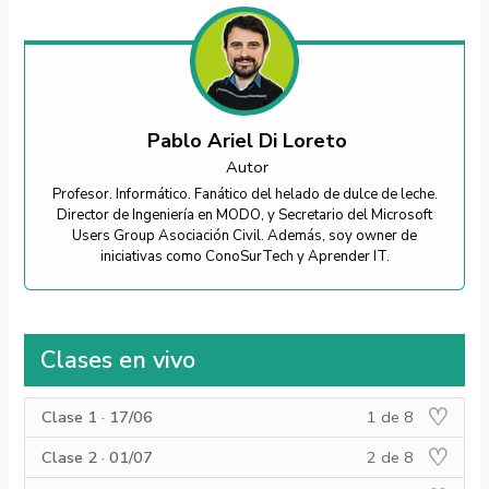
Pablo Ariel Di Loreto
Autor
Profesor. Informático. Fanático del helado de dulce de leche.
Director de Ingeniería en MODO, y Secretario del Microsoft
Users Group Asociación Civil. Además, soy owner de
iniciativas como ConoSurTech y Aprender IT.
Clases en vivo
Lesson
Debe
Clase 1 · 17/06
1 de 8
1
inscribirse
Lesson
Debe
of
en
Clase 2 · 01/07
2 de 8
2
inscribirse
8
este
Lesson
Debe