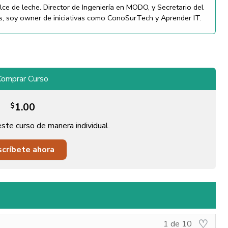
lce de leche. Director de Ingeniería en MODO, y Secretario del
s, soy owner de iniciativas como ConoSurTech y Aprender IT.
Comprar Curso
$
1.00
ste curso de manera individual.
scríbete ahora
Lesson
Debe
1 de 10