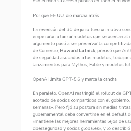
eso eliminó su acceso público en todo el mundo 
Por qué EE.UU. dio marcha atrás
La reversión del 30 de junio tuvo un motivo conc
empezaron a lanzar modelos que se acercan al 
argumento pasó a ser preservar la competitivida
de Comercio,
Howard Lutnick
, precisó que Ant
de seguridad asociados a los modelos; trabajar 
lanzamientos para Mythos, Fable y modelos futuro
OpenAI limita GPT-5.6 y marca la cancha
En paralelo, OpenAI restringió el rollout de G
acotado de socios compartidos con el gobierno,
semanas». Pero fijó su postura sin medias tint
gubernamental deba convertirse en el default d
«mantiene las mejores herramientas lejos de us
ciberseguridad y socios globales», y lo describi