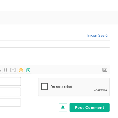
Iniciar Sesión
{}
[+]
Name*
Email*
Website