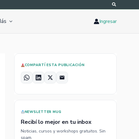
ás
Ingresar
COMPARTÍ ESTA PUBLICACIÓN
W
L
X
E
h
i
m
a
n
a
t
k
i
s
e
l
NEWSLETTER MUG
A
d
Recibí lo mejor en tu inbox
p
I
Noticias, cursos y workshops gratuitos. Sin
p
n
spam.