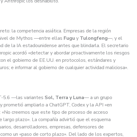
y Anthropic los deshabilitó.
reto: la competencia asiática. Empresas de la región
nivel de Mythos —entre ellas
Fugu
y
Tulongfeng
—, y el
d de la IA estadounidense antes que blindarla. El secretario
hropic acordó «detectar y abordar proactivamente los riesgos
con el gobierno de EE.UU. en protocolos, estándares y
s; e informar al gobierno de cualquier actividad maliciosa».
PT-5.6 —las variantes
Sol, Terra y Luna
— a un grupo
 y prometió ampliarlo a ChatGPT, Codex y la API «en
as: «No creemos que este tipo de proceso de acceso
e largo plazo». La compañía advirtió que el esquema
uarios, desarrolladores, empresas, defensores de
ó como un «paso de corto plazo». Del lado de los expertos,