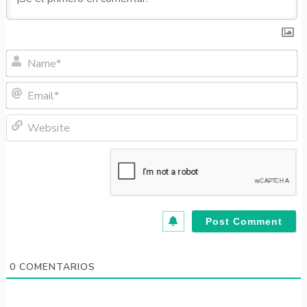
N
Em
W
0
COMENTARIOS