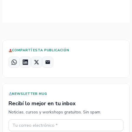
COMPARTÍ ESTA PUBLICACIÓN
W
L
X
E
h
i
m
a
n
a
t
k
i
s
e
l
NEWSLETTER MUG
A
d
p
I
Recibí lo mejor en tu inbox
p
n
Noticias, cursos y workshops gratuitos. Sin spam.