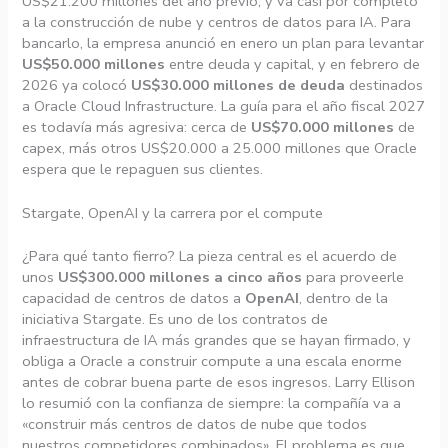
US$21.200 millones del año previo, y va casi por completo
a la construcción de nube y centros de datos para IA. Para
bancarlo, la empresa anunció en enero un plan para levantar
US$50.000 millones
entre deuda y capital, y en febrero de
2026 ya colocó
US$30.000 millones de deuda
destinados
a Oracle Cloud Infrastructure. La guía para el año fiscal 2027
es todavía más agresiva: cerca de
US$70.000 millones
de
capex, más otros US$20.000 a 25.000 millones que Oracle
espera que le repaguen sus clientes.
Stargate, OpenAI y la carrera por el compute
¿Para qué tanto fierro? La pieza central es el acuerdo de
unos
US$300.000 millones a cinco años
para proveerle
capacidad de centros de datos a
OpenAI
, dentro de la
iniciativa Stargate. Es uno de los contratos de
infraestructura de IA más grandes que se hayan firmado, y
obliga a Oracle a construir compute a una escala enorme
antes de cobrar buena parte de esos ingresos. Larry Ellison
lo resumió con la confianza de siempre: la compañía va a
«construir más centros de datos de nube que todos
nuestros competidores combinados». El problema es que