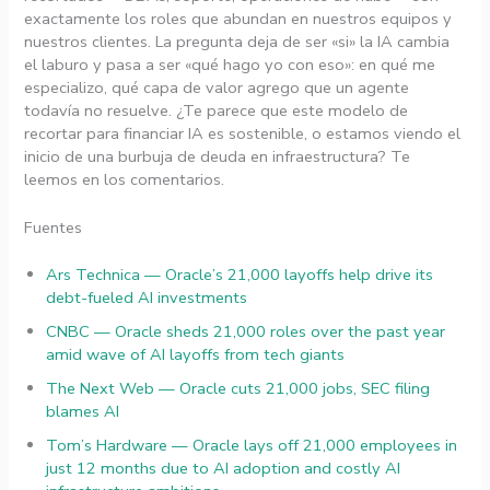
exactamente los roles que abundan en nuestros equipos y
nuestros clientes. La pregunta deja de ser «si» la IA cambia
el laburo y pasa a ser «qué hago yo con eso»: en qué me
especializo, qué capa de valor agrego que un agente
todavía no resuelve. ¿Te parece que este modelo de
recortar para financiar IA es sostenible, o estamos viendo el
inicio de una burbuja de deuda en infraestructura? Te
leemos en los comentarios.
Fuentes
Ars Technica — Oracle’s 21,000 layoffs help drive its
debt-fueled AI investments
CNBC — Oracle sheds 21,000 roles over the past year
amid wave of AI layoffs from tech giants
The Next Web — Oracle cuts 21,000 jobs, SEC filing
blames AI
Tom’s Hardware — Oracle lays off 21,000 employees in
just 12 months due to AI adoption and costly AI