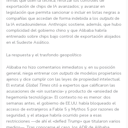
firmas que usen la técnica; reforzar los controles de
exportación de chips de IA avanzados; y avanzar en
legislación que permita sancionar o incluir en listas negras a
compañías que accedan de forma indebida a los
outputs
de
la IA estadounidense. Anthropic sostiene, además, que hubo
complicidad del gobierno chino y que Alibaba habría
entrenado sobre chips bajo control de exportación alojados
en el Sudeste Asiático.
La respuesta y el trasfondo geopolítico
Alibaba no hizo comentarios inmediatos y, en su posición
general, niega entrenar con
outputs
de modelos propietarios
ajenos y dice cumplir con las leyes de propiedad intelectual.
El estatal
Global Times
citó a expertos que calificaron las
acusaciones de «sin sustancia» y producto de «ansiedad de
hegemonía tecnológica». El contexto no es menor: dos
semanas antes, el gobierno de EE.UU. había bloqueado el
acceso de extranjeros a Fable 5 y Mythos 5 por razones de
seguridad, y el ataque habría ocurrido pese a esas
restricciones —de ahí el «defied Trump» que titularon varios
medios—. Tras conocerse el caso, los ADR de Alibaba