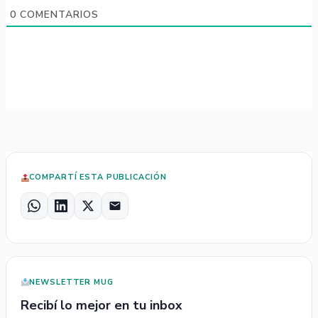
0
COMENTARIOS
COMPARTÍ ESTA PUBLICACIÓN
W
L
X
E
h
i
m
a
n
a
t
k
i
s
e
l
NEWSLETTER MUG
A
d
p
I
Recibí lo mejor en tu inbox
p
n